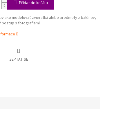
Přidat do košíku
ov ako modelovať zvieratká alebo predmety z balónov,
 postup s fotografiami.
informace
ZEPTAT SE